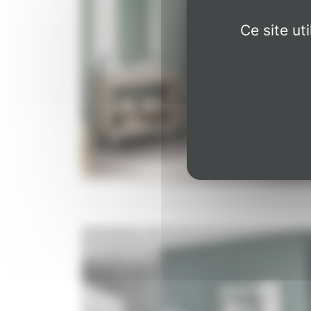
Ce site ut