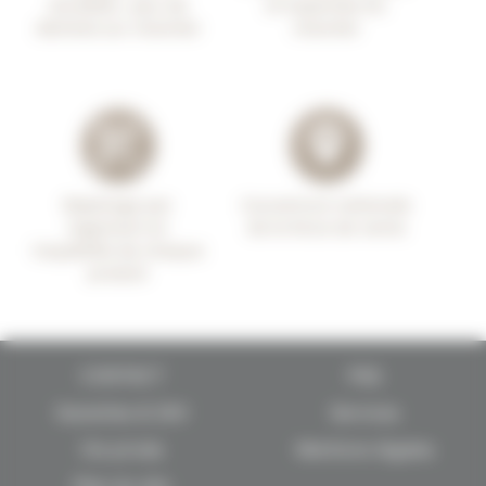
durables : peu de
et expertise du
déchets sur chantier
chantier
Repérage par
Couverture nationale
logement et
de la force de vente
traçabilité de chaque
produit
CONTACT
FAQ
Garanties & SAV
Services
Vie privée
Mentions légales