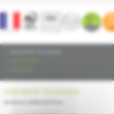
DESCRIPTIF TECHNIQUE
ACCESSOIRES
MOBILIERS
DESCRIPTIF TECHNIQUE
Armoire en mélaminé 19 mm
2 portes asymétriques :