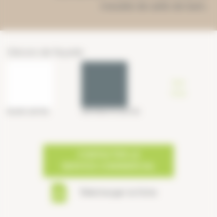
meuble de salle de bain.
Décors de façade
Voir
tous
BLANC (SATIN)
ANTHRACITE (SATIN)
CONTACTER LE
SERVICE COMMERCIAL
Télécharger la fiche