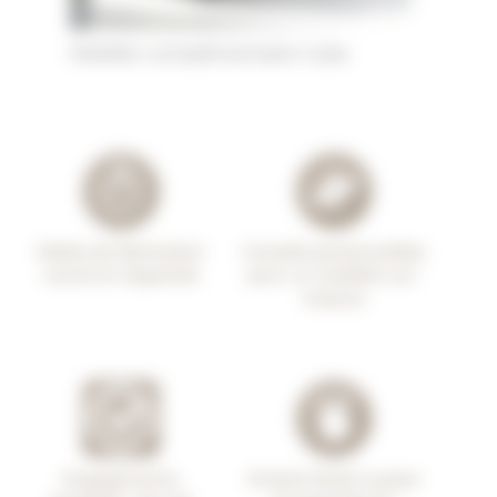
Mobilier complémentaire Cube
Délais de fabrication
Conseils personnalisés
courts et respectés
pour un mobilier sur-
mesure
Engagements
Produit facile à poser