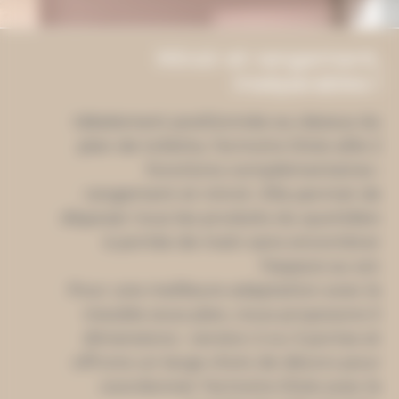
Miroir et rangement,
inséparables !
Idéalement positionnée au-dessus du
plan de toilette, l’armoire Dixie allie 2
fonctions complémentaires :
rangement et miroir. Elle permet de
disposer tous les produits du quotidien
à portée de main sans encombrer
l’espace au sol.
Pour une meilleure adaptation avec le
meuble sous plan, nous proposons 5
dimensions : version 2 ou 3 portes et
offrons un large choix de décors pour
coordonner l’armoire Dixie avec le