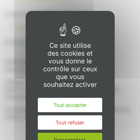
Longueurs : 600/700 ou 800 mm
3 portes symétriques :
Longueur : 1050 ou 1200 mm
Ce site utilise
des cookies et
vous donne le
Profondeur portes comprises : 175 mm
contrôle sur ceux
Hauteur : 700 mm
que vous
1 étagère de rangement à mi-hauteur
souhaitez activer
Miroir hauteur 500 mm plaqué sur le panneau
Charnières avec amorties
Tout accepter
Compatible avec tous les luminaires de la gamme
Chêne Vert (hors Aria)
Tout refuser
Personnaliser