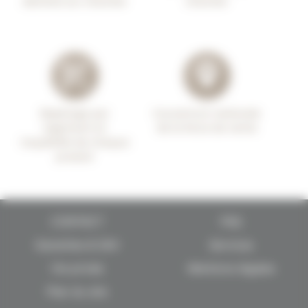
déchets sur chantier
chantier
Repérage par
Couverture nationale
logement et
de la force de vente
traçabilité de chaque
produit
CONTACT
FAQ
Garanties & SAV
Services
Vie privée
Mentions légales
Plan du site