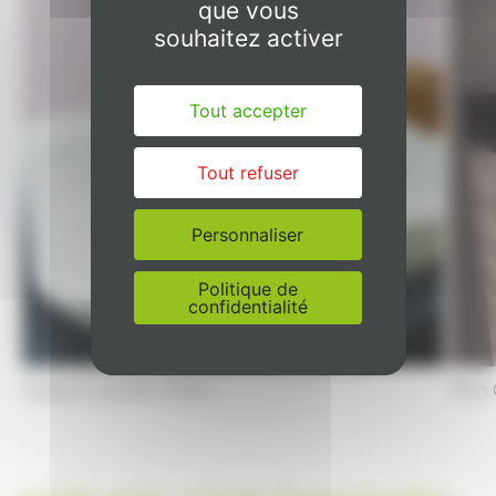
que vous
souhaitez activer
Tout accepter
Tout refuser
Personnaliser
Politique de
confidentialité
Vasque à poser VEGA
Plan