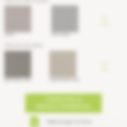
Voir
tous
GRÈGE
GRIS PERLE
Décors de plan
Voir
tous
BRUN BRILLANT
CENDRÉ BRILLANT
CONTACTER LE
SERVICE COMMERCIAL
Télécharger la fiche