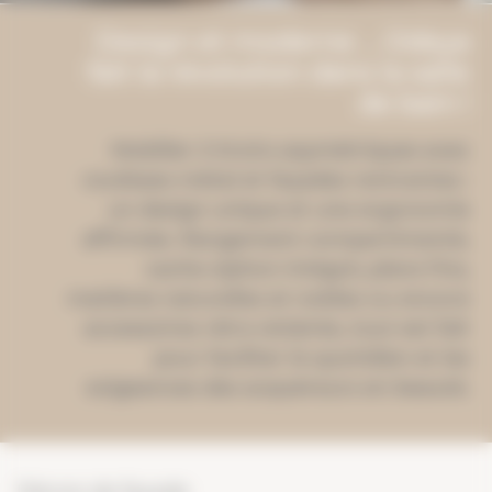
Design et moderne ... Odeya
fait la révolution dans la salle
de bain !
Mobilier 2 tiroirs asymétriques avec
coulisses métal et façades rentrantes :
un design unique et une ergonomie
affirmée. Rangement compartimenté,
cache-siphon intégré, plans fins,
matières naturelles et nobles ou encore
accessoires rétro-éclairés, tout est fait
pour faciliter le quotidien et les
exigeances des acquéreurs en beauté.
Décors de façade