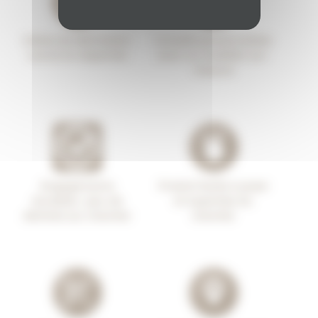
Délais de fabrication
Conseils personnalisés
courts et respectés
pour un mobilier sur-
mesure
Engagements
Produit facile à poser
durables : peu de
et expertise du
déchets sur chantier
chantier