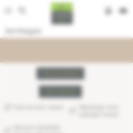
Panneau de gestion des cookies
Jambages
Décors de façade
Décors de plan
Fiche de choix cuisine
Télécharger notre
catalogue Cuisine
Découvrir l’ensemble