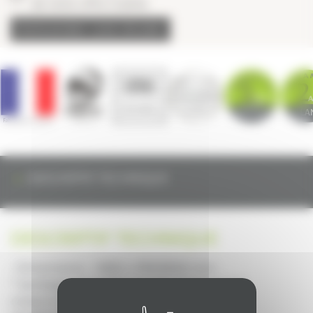
de notre offre Cuisine
Demander une étude
DESCRIPTIF TECHNIQUE
DESCRIPTIF TECHNIQUE
• Dimensions : H850 x P605/620 mm
* Jambage réversible gauche droite en en
mélaminé 16 mm blanc : Réf. JAMB62M10 /