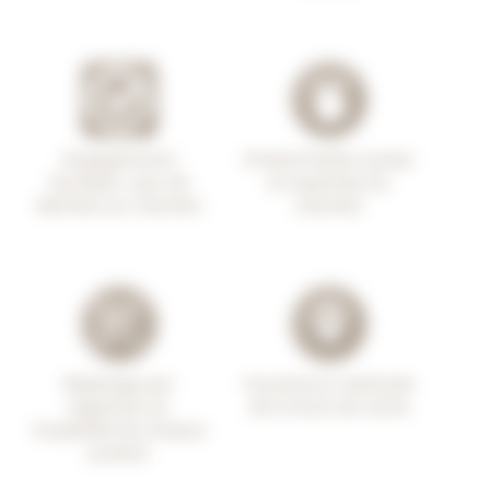
Engagements
Produit facile à poser
durables : peu de
et expertise du
déchets sur chantier
chantier
Repérage par
Couverture nationale
logement et
de la force de vente
traçabilité de chaque
produit