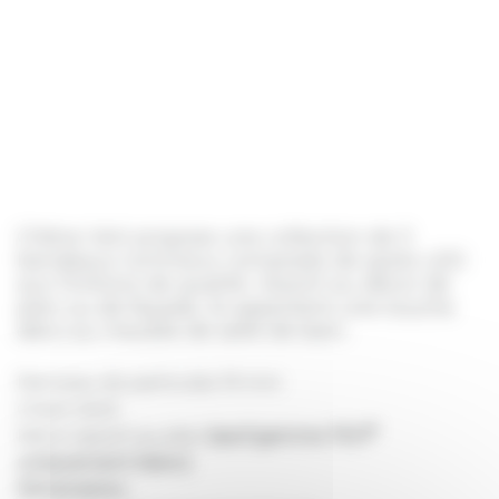
Chêne Vert propose une collection de 3
bandeaux lumineux composés de spots LED
aux finitions de qualité. Assorti au décor de
plan ou de façade, ils apportent une touche
déco au meuble de salle de bain.
Panneau de particules 19 mm
Chant droit
®
Décor assorti au plan
(sauf gamme TEO
uniquement blanc)
Dimensions
: