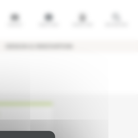
CONTACT
OBJETS BIM
ESPACE PRO
RECHERCHER
DESIGN & INNOVATION
 accéder à