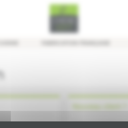
UISINE
FABRICATION FRANÇAISE
n
Nouveau client ?
Créez un compte pour