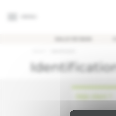
Panneau de gestion des cookies
MENU
SALLE DE BAIN
C
Accueil
Identification
Identificatio
Déjà client ?
Adresse email