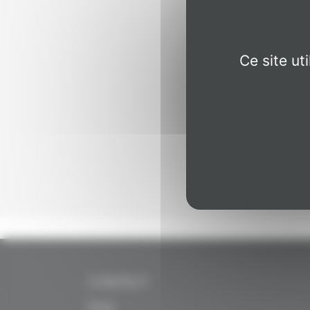
Mot de passe
Ce site ut
Mot de passe oubl
SE C
CONTACT
FAQ